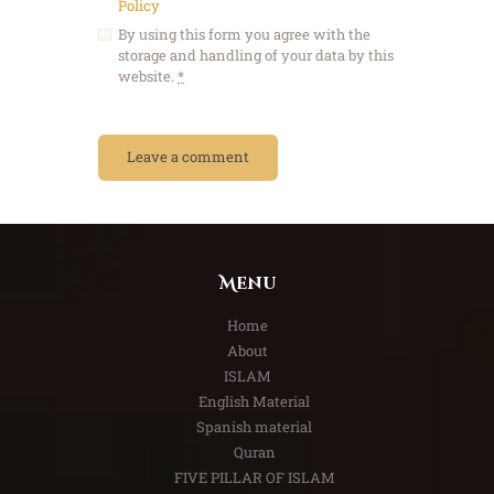
Policy
By using this form you agree with the
storage and handling of your data by this
website.
*
Menu
Home
About
ISLAM
English Material
Spanish material
Quran
FIVE PILLAR OF ISLAM