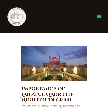
Home
About
ISLAM
Donate
Our Events
gallery
Ramadan
Importance of
Contact
Lailatul Qadr (The
Night of Decree)
Important
,
Islamic Identity
,
Knowledge
,