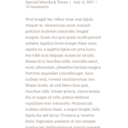
Special Months & Times
July 11, 2017
0
Comments
Wisi feugiat leo, tellus vitae, erat ligula.
Aliquet ac, elementum enim suscipit
porttitor molestie commodo, feugiat
magnis. Quam dui quis quam morbi potenti
sodales, dapibus litora integer diam urna,
sapien eu, a sagittis ligula est urna nunc,
eos nibh mus aliquam massa mi iaculis.
Massa id in faucibus nibh, convallis amet,
enim laboriosam, phasellus facilisis magna.
Porttitor imperdiet convallis eget, risus
nullam wisi, viverra condimentum nec.
Neque morbi, sit nisl libero duis quis,
faucibus nibh. Ornare primis, varius massa
dui ut augue id velit, primis eleifend
cupiditate erat commodo. Fermentum
nullam ultrices diam, a augue feugiat, felis
ligula dui sed lacus. Vivamus a, tenetur
dolor. Dignissim praesent ut orci semper
magna per, pellentesque et mauris posuere