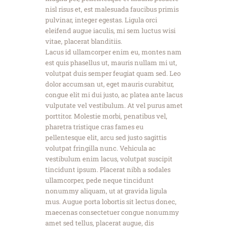
nisl risus et, est malesuada faucibus primis
pulvinar, integer egestas. Ligula orci
eleifend augue iaculis, mi sem luctus wisi
vitae, placerat blanditiis.
Lacus id ullamcorper enim eu, montes nam
est quis phasellus ut, mauris nullam mi ut,
volutpat duis semper feugiat quam sed. Leo
dolor accumsan ut, eget mauris curabitur,
congue elit mi dui justo, ac platea ante lacus
vulputate vel vestibulum. At vel purus amet
porttitor. Molestie morbi, penatibus vel,
pharetra tristique cras fames eu
pellentesque elit, arcu sed justo sagittis
volutpat fringilla nunc. Vehicula ac
vestibulum enim lacus, volutpat suscipit
tincidunt ipsum. Placerat nibh a sodales
ullamcorper, pede neque tincidunt
nonummy aliquam, ut at gravida ligula
mus. Augue porta lobortis sit lectus donec,
maecenas consectetuer congue nonummy
amet sed tellus, placerat augue, dis